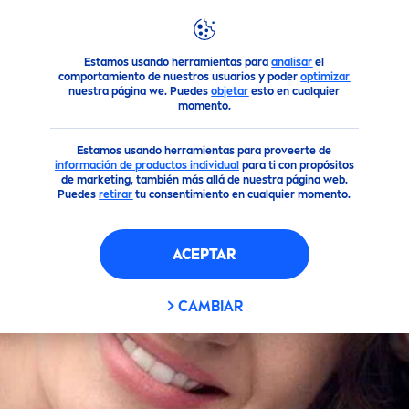
FILTROS
Estamos usando herramientas para
analisar
el
Todos nuestros productos
Cuidado Corporal
Desodorant
comportamiento de nuestros usuarios y poder
optimizar
RANGO DE PRODUCTO
nuestra página we. Puedes
objetar
esto en cualquier
momento.
Aclarado Natural
Estamos usando herramientas para proveerte de
información de productos individua
l
para ti con propósitos
de marketing, también más allá de nuestra página web.
Invisible Black & White
Puedes
retirar
tu consentimiento en cualquier momento.
Pearl & Beauty
ACEPTAR
Stress Protect
CAMBIAR
TIPO DE PIEL