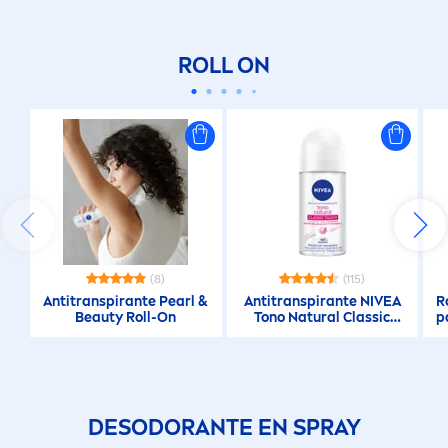
ROLL ON
(8)
(115)
Antitranspirante
Pearl
&
Antitranspirante
NIVEA
R
Beauty
Roll-On
Tono
Natural
Classic
p
Touch Roll On
DESODORANTE EN SPRAY