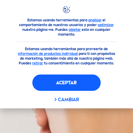
Estamos usando herramientas para
analisar
el
Todos nuestros productos
Cuidado Corporal
Cuidado Pe
comportamiento de nuestros usuarios y poder
optimizar
nuestra página we. Puedes
objetar
esto en cualquier
momento.
Estamos usando herramientas para proveerte de
información de productos individua
l
para ti con propósitos
de marketing, también más allá de nuestra página web.
Puedes
retirar
tu consentimiento en cualquier momento.
ACEPTAR
CAMBIAR