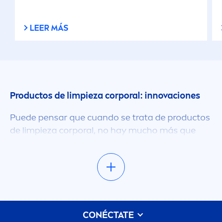
LEER MÁS
Productos de limpieza corporal: innovaciones
Puede pensar que cuando se trata de productos
de limpieza corporal, no hay mucho más que
cremas y geles. Pero dentro de la gama de
productos de
NIVEA
, ofrecemos mucho más. Los
especialistas de
NIVEA
siempre están buscando
nuevas e innovadoras texturas e ingredientes
para ofrecer los resultados que estás buscando.
Por eso, en nuestra gama de limpieza corporal,
CONÉCTATE
ofrecemos geles de ducha con exquisitas