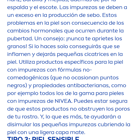
espalda y el escote. Las im
pure
zas se deben a
un exceso en la producción de sebo. Estos
problemas en la piel son consecuencia de los
cambios hormonales que ocurren durante la
pubertad. Un consejo: ¡nunca te aprietes los
granos! Si lo haces solo conseguirás que se
infla
men
y dejarás pequeñas cicatrices en la
piel. Utiliza productos específicos para la piel
con im
pure
zas con fórmulas no-
comedogénicas (que no ocasionan puntos
negros) y propiedades antibacterianas, como
por ejemplo todos los de la gama para pieles
con im
pure
zas de
NIVEA
. Puedes estar segura
de que estos productos no obstruyen los poros
de tu rostro. Y, lo que es más, te ayudarán a
disimular las pequeñas im
pure
zas cubriendo la
piel con una ligera capa mate.
TIPO 3: PIEL SENSIBLE