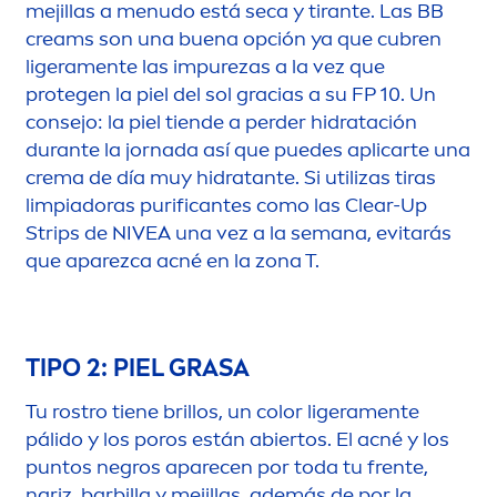
mejillas a
men
udo está seca y tirante. Las BB
creams son una buena opción ya que cubren
ligera
men
te las im
pure
zas a la vez que
protegen la piel del sol gracias a su FP 10. Un
consejo: la piel tiende a perder hidratación
durante la jornada así que puedes aplicarte una
crema de día muy hidratante. Si utilizas tiras
limpiadoras purificantes como las Clear-Up
Strips de
NIVEA
una vez a la semana, evitarás
que aparezca acné en la zona T.
TIPO 2: PIEL GRASA
Tu rostro tiene brillos, un
color
ligera
men
te
pálido y los poros están abiertos. El acné y los
puntos negros aparecen por toda tu frente,
nariz, barbilla y mejillas, además de por la