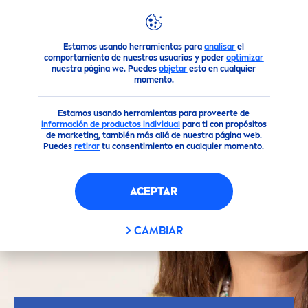
Estamos usando herramientas para
analisar
el
Consejos
Consejos para tu piel
Consejos de cuidado pers
comportamiento de nuestros usuarios y poder
optimizar
nuestra página we. Puedes
objetar
esto en cualquier
momento.
Estamos usando herramientas para proveerte de
información de productos individua
l
para ti con propósitos
de marketing, también más allá de nuestra página web.
Puedes
retirar
tu consentimiento en cualquier momento.
ACEPTAR
CAMBIAR