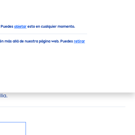
Top
. Puedes
objetar
esto en cualquier momento.
ién más allá de nuestra página web. Puedes
retirar
EME
30ML
tiuso para todo tipo de piel, ideal para el
lia.