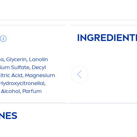
INGREDIENT
a, Glycerin, Lanolin
ium Sulfate, Decyl
itric Acid, Magnesium
Hydro
xycitronellal,
l Alcohol, Parfum
ONES