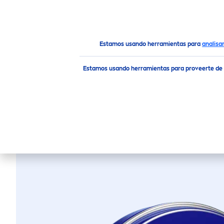
PRODUCTOS
RECO
MEN
Todos nuestros productos
Cuidado Corporal
Crema
Estamos usando herramientas para
analisa
Estamos usando herramientas para proveerte de
CREMA H