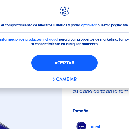
DACIONES
DESTACADOS
MUNDO
NIVEA
s Corporales
Crema hidratante
Nivea
Creme
30ml
r
el comportamiento de nuestros usuarios y poder
optimizar
nuestra página we
información de productos individua
l
para ti con propósitos de marketing, tamb
(1)
tu consentimiento en cualquier momento.
IDRATANTE
NIVEA
CR
ACEPTAR
CAMBIAR
La crema hidratante mul
cuidado de toda la fami
Tamaño
30 ml