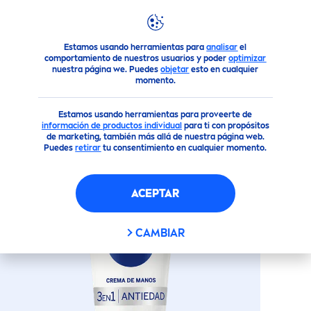
Estamos usando herramientas para
analisar
el
Todos nuestros productos
Cuidado Corporal
Crema Para
comportamiento de nuestros usuarios y poder
optimizar
nuestra página we. Puedes
objetar
esto en cualquier
momento.
(1)
Estamos usando herramientas para proveerte de
CREMA PARA MANOS Q10 -
información de productos individua
l
para ti con propósitos
de marketing, también más allá de nuestra página web.
CUIDADO ANTI EDAD
Puedes
retirar
tu consentimiento en cualquier momento.
ACEPTAR
CAMBIAR