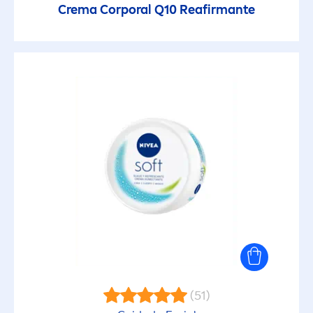
Crema Corporal Q10 Reafirmante
Aclarado Natural
Aclarado Radiante
Active Clean
Crema Corporal
Cremas Multriproposito
Creme Care
Hidratación Express
(51)