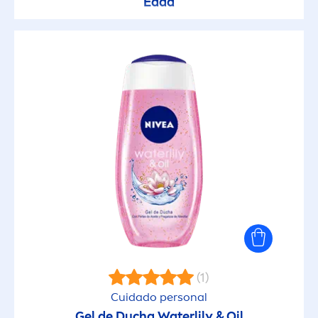
Edad
Desodorantes
Energizante
Firmeza
Humectante
Limpieza
Nutritivo
(1)
Protección Solar Invisible
Cuidado personal
Gel de Ducha Waterlily & Oil