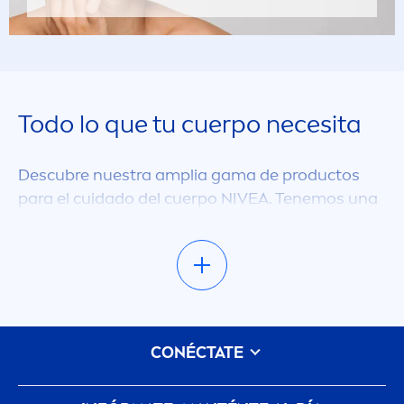
Todo lo que tu cuerpo necesita
Descubre nuestra amplia gama de productos
para el cuidado del cuerpo
NIVEA
. Tenemos una
amplia selección de jabones, geles de ducha,
desodorantes, cremas, lociones y mucho más. Si
está buscando productos que ayuden a darle
una apariencia saludable y esa luminisidad que
tu piel necesita, ¡lo tenemos cubierto! Te
invitamos a echar un vistazo ahora y descubrir
CONÉCTATE
el producto
NIVEA
ideal para tus necesidades y
APLICAR
preferencias. Tenemos productos para hombres