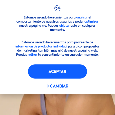
FILTROS
Estamos usando herramientas para
analisar
el
Todos nuestros productos
Cuidado Corporal
comportamiento de nuestros usuarios y poder
optimizar
TIPO DE PRODUCTO
nuestra página we. Puedes
objetar
esto en cualquier
momento.
Cuidado Corporal
Estamos usando herramientas para proveerte de
información de productos individua
l
para ti con propósitos
de marketing, también más allá de nuestra página web.
Cuidado de Manos
Puedes
retirar
tu consentimiento en cualquier momento.
Cuidado Facial
ACEPTAR
Cuidado personal
CAMBIAR
Desodorantes