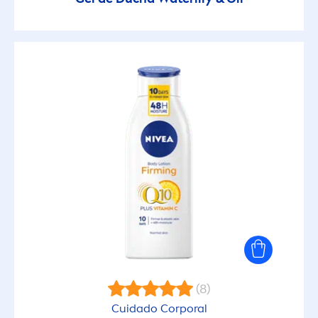
Rápida Absorción
Refrescante
Reparador
Sin alcohol
Sin Parabenos
Suavidad
Tono Uniforme de la Piel
(8)
RANGO DE PRODUCTO
Cuidado Corporal