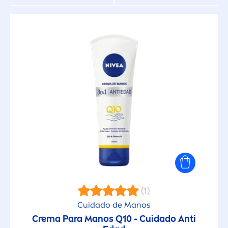
Todo tipo de piel
PROPIEDADES
Aclarante
Anti-Celulitis
Anti-Edad
Cuidado
(1)
Cuidado Antitranspirante
Cuidado de Manos
Crema Para Manos Q10 - Cuidado Anti
Cuidado Intensivo