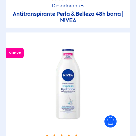
Desodorantes
Reparadora Intensiva
Antitranspirante Perla & Belleza 48h barra |
NIVEA
Senses
Soft Milk
Nuevo
Stress Protect
FILTROS SELECCIONADOS