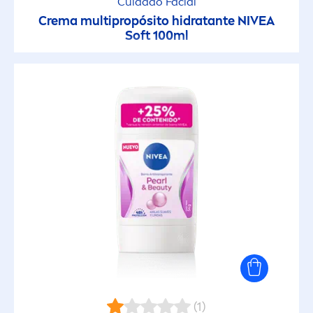
Intimo
Cuidado Facial
Crema multipropósito hidratante
NIVEA
Soft 100ml
Invisible Black & White
Lemongrass & Oil
Loción Corporal con Aceites Naturales
Milk Nutritiva
NIVEA Creme
Pearl & Beauty
Q10
(1)