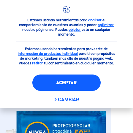
Estamos usando herramientas para
analisar
el
Todos nuestros productos
Cuidado Solar
Sol sensaciona
comportamiento de nuestros usuarios y poder
optimizar
nuestra página we. Puedes
objetar
esto en cualquier
momento.
(3)
Estamos usando herramientas para proveerte de
PROTECT
OR SOLAR
información de productos individua
l
para ti con propósitos
de marketing, también más allá de nuestra página web.
HIDRATANTE SACHET
Puedes
retirar
tu consentimiento en cualquier momento.
ACEPTAR
CAMBIAR