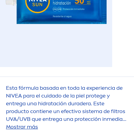
Esta fórmula basada en toda la experiencia de
NIVEA
para el cuidado de la piel protege y
entrega una hidratación duradera. Este
producto contiene un efectivo sistema de filtros
UVA/UVB que entrega una protección inmediata
y duradera y reduce el riesgo de alergias solares.
Mostrar más