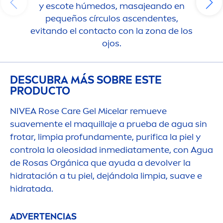
y escote húmedos, masajeando en
pequeños círculos ascendentes,
evitando el contacto con la zona de los
ojos.
DESCUBRA MÁS SOBRE ESTE
PRODUCTO
NIVEA
Rose
Care
Gel Micelar remueve
suave
men
te el maquillaje a prueba de agua sin
frotar, limpia profunda
men
te, purifica la piel y
controla la oleosidad inmediata
men
te, con Agua
de Rosas Orgánica que ayuda a devolver la
hidratación a tu piel, dejándola limpia, suave e
hidratada.
ADVERTENCIAS