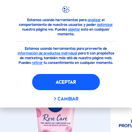
Estamos usando herramientas para
analisar
el
Todos nuestros productos
Cuidado Facial
Limpieza
R
comportamiento de nuestros usuarios y poder
optimizar
nuestra página we. Puedes
objetar
esto en cualquier
momento.
(905)
Estamos usando herramientas para proveerte de
ROSE
CARE
GEL MICELAR
información de productos individua
l
para ti con propósitos
de marketing, también más allá de nuestra página web.
LIMPIADOR
Puedes
retirar
tu consentimiento en cualquier momento.
ACEPTAR
CAMBIAR