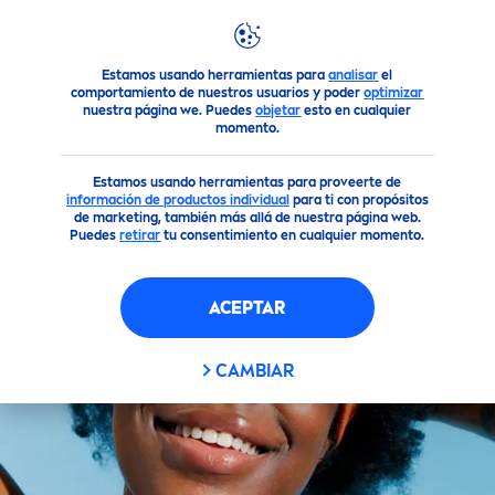
Estamos usando herramientas para
analisar
el
Todos nuestros productos
Cuidado Facial
Limpieza
L
comportamiento de nuestros usuarios y poder
optimizar
nuestra página we. Puedes
objetar
esto en cualquier
momento.
Estamos usando herramientas para proveerte de
información de productos individua
l
para ti con propósitos
de marketing, también más allá de nuestra página web.
Puedes
retirar
tu consentimiento en cualquier momento.
ACEPTAR
CAMBIAR